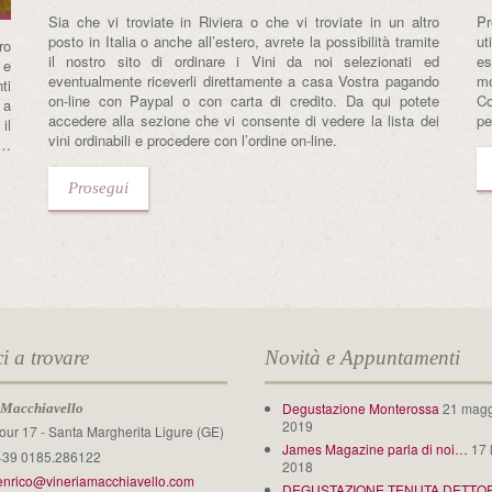
Sia che vi troviate in Riviera o che vi troviate in un altro
Pr
posto in Italia o anche all’estero, avrete la possibilità tramite
ut
ro
il nostro sito di ordinare i Vini da noi selezionati ed
es
 e
eventualmente riceverli direttamente a casa Vostra pagando
mo
ti
on-line con Paypal o con carta di credito. Da qui potete
Co
 a
accedere alla sezione che vi consente di vedere la lista dei
pe
il
vini ordinabili e procedere con l’ordine on-line.
 …
Prosegui
ci a trovare
Novità e Appuntamenti
Degustazione Monterossa
21 mag
 Macchiavello
2019
our 17 - Santa Margherita Ligure (GE)
James Magazine parla di noi…
17 
39 0185.286122
2018
enrico@vineriamacchiavello.com
DEGUSTAZIONE TENUTA DETTORI