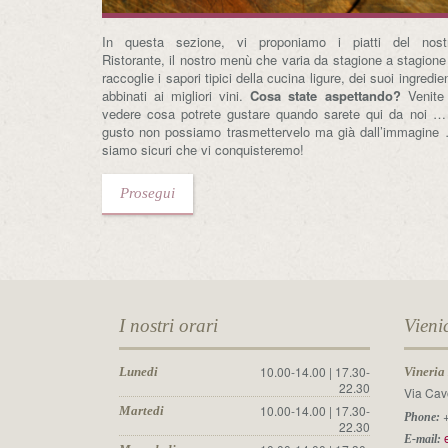
In questa sezione, vi proponiamo i piatti del nost
Ristorante, il nostro menù che varia da stagione a stagione
raccoglie i sapori tipici della cucina ligure, dei suoi ingredien
abbinati ai migliori vini.
Cosa state aspettando?
Venite
vedere cosa potrete gustare quando sarete qui da noi … 
gusto non possiamo trasmettervelo ma già dall’immagine
siamo sicuri che vi conquisteremo!
Prosegui
I nostri orari
Vieni
10.00-14.00 | 17.30-
Lunedi
Vineria
22.30
Via Cav
10.00-14.00 | 17.30-
Martedi
+
Phone:
22.30
E-mail: