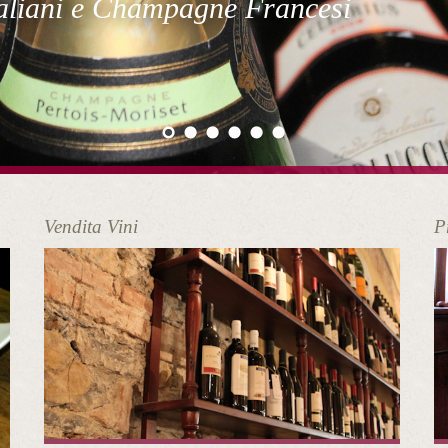
taliani e Champagne Francesi
Vendita Vini
P